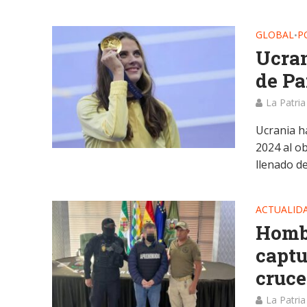
GLOBAL
P
•
Ucran
de Pa
La Patria
Ucrania h
2024 al o
llenado de.
ACTUALID
Hombr
captu
cruc
La Patria