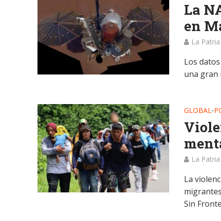
La NA
en M
La Patria
Los datos
una gran 
GLOBAL
P
•
Viol
menta
La Patria
La violen
migrantes
Sin Fronte