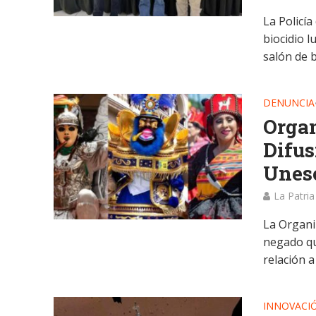
La Policí
biocidio 
salón de be
DENUNCIA
Organ
Difus
Unesc
La Patria
La Organi
negado qu
relación a l
INNOVACI