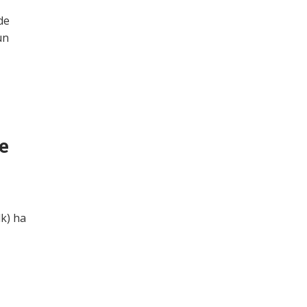
de
un
e
lk) ha