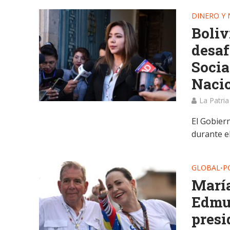
DINERO Y
Boliv
desaf
Socia
Naci
La Patria
El Gobier
durante el
GLOBAL
P
•
María
Edmun
presi