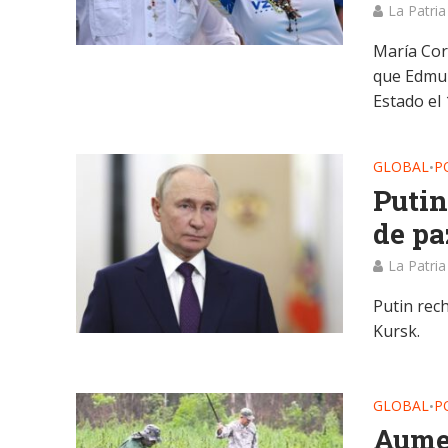
La Patria
María Cor
que Edmun
Estado el 
GLOBAL
P
•
Putin
de pa
La Patria
Putin rec
Kursk.
GLOBAL
P
•
Aume