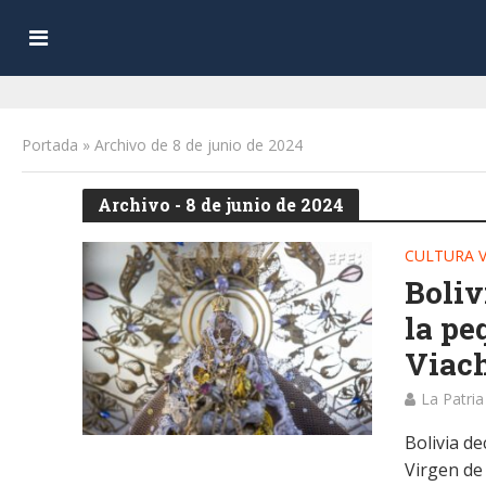
Portada
»
Archivo de 8 de junio de 2024
Archivo - 8 de junio de 2024
CULTURA V
Boliv
la pe
Viac
La Patria
Bolivia de
Virgen de