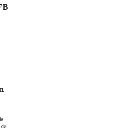
FB
n
de
 del