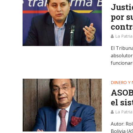
Justi
por s
contr
La Patria
El Tribun
absolutor
funcionar
DINERO Y
ASOBA
el si
La Patria
Autor: Ro
Bolivia (