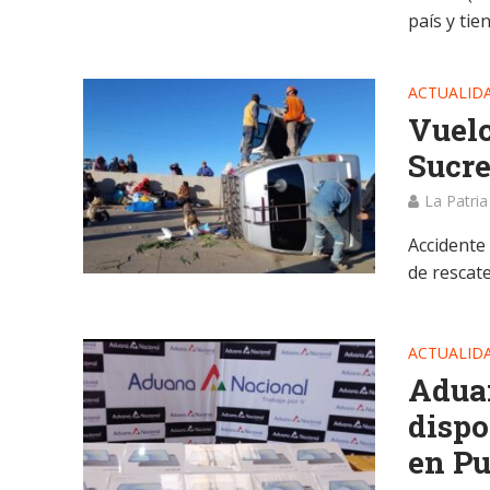
país y tie
ACTUALID
Vuelc
Sucre
La Patria
Accidente 
de rescate
ACTUALID
Aduan
dispo
en Pu