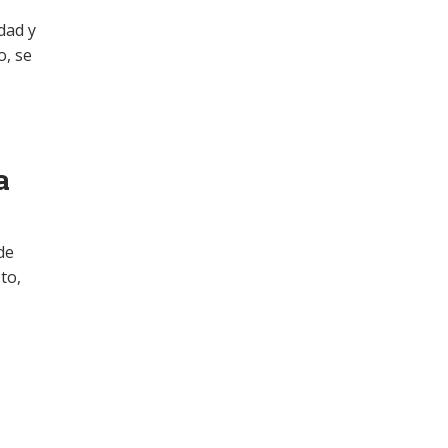
dad y
o, se
a
de
to,