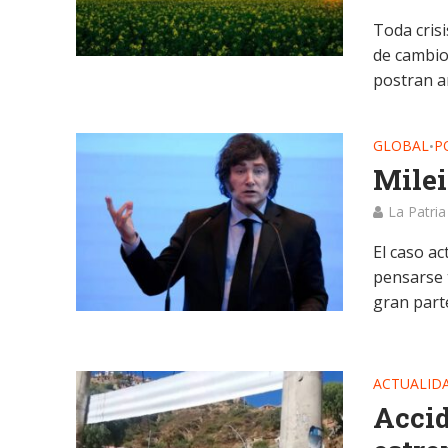
Toda cris
de cambio
postran an
GLOBAL
P
•
Milei
La Patria
El caso ac
pensarse 
gran parte
ACTUALID
Accid