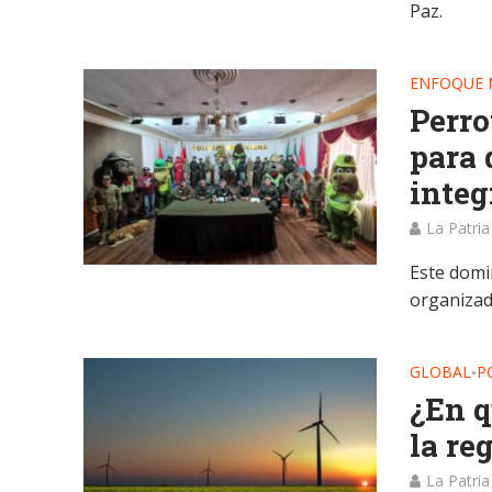
Paz.
ENFOQUE 
Perro
para 
integ
La Patria
Este domi
organizad
GLOBAL
P
•
¿En q
la re
La Patria