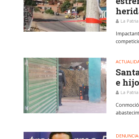
estre
herid
La Patria
Impactant
competici
ACTUALID
Santa
e hij
La Patria
Conmoción
abastecim
DENUNCIA