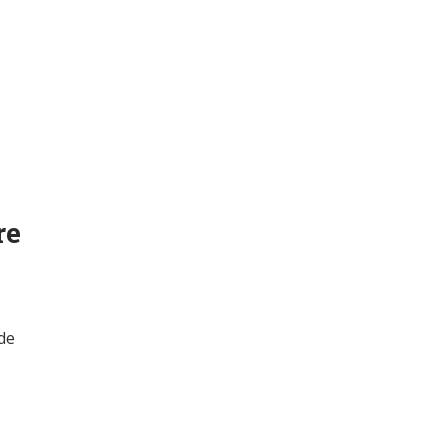
re
de