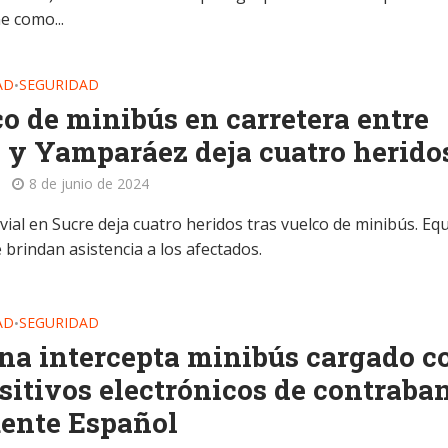
ne como...
AD
SEGURIDAD
•
o de minibús en carretera entre
 y Yamparáez deja cuatro herido
8 de junio de 2024
vial en Sucre deja cuatro heridos tras vuelco de minibús. Eq
 brindan asistencia a los afectados.
AD
SEGURIDAD
•
a intercepta minibús cargado c
sitivos electrónicos de contraba
ente Español