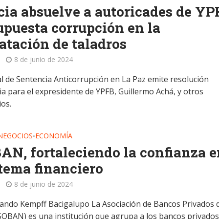
cia absuelve a autoricades de YP
upuesta corrupción en la
atación de taladros
8 de junio de 2024
al de Sentencia Anticorrupción en La Paz emite resolución
ia para el expresidente de YPFB, Guillermo Achá, y otros
ios.
 NEGOCIOS
ECONOMÍA
•
N, fortaleciendo la confianza e
stema financiero
8 de junio de 2024
lando Kempff Bacigalupo La Asociación de Bancos Privados 
ASOBAN) es una institución que agrupa a los bancos privados