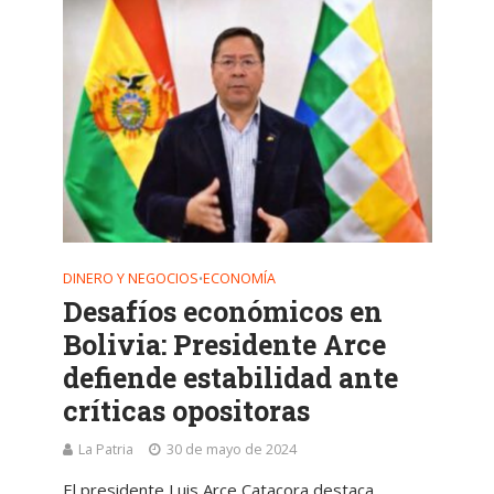
DINERO Y NEGOCIOS
ECONOMÍA
•
Desafíos económicos en
Bolivia: Presidente Arce
defiende estabilidad ante
críticas opositoras
La Patria
30 de mayo de 2024
El presidente Luis Arce Catacora destaca