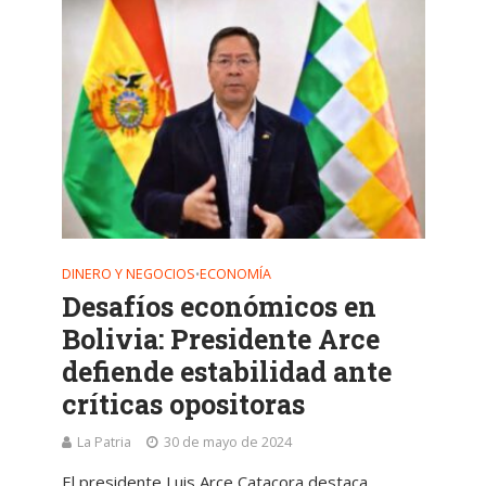
DINERO Y NEGOCIOS
ECONOMÍA
•
Desafíos económicos en
Bolivia: Presidente Arce
defiende estabilidad ante
críticas opositoras
La Patria
30 de mayo de 2024
El presidente Luis Arce Catacora destaca