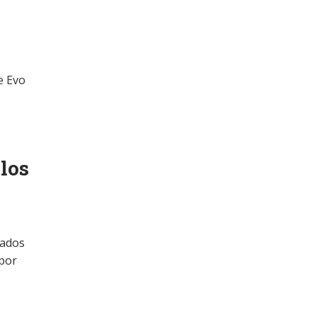
e Evo
los
nados
 por