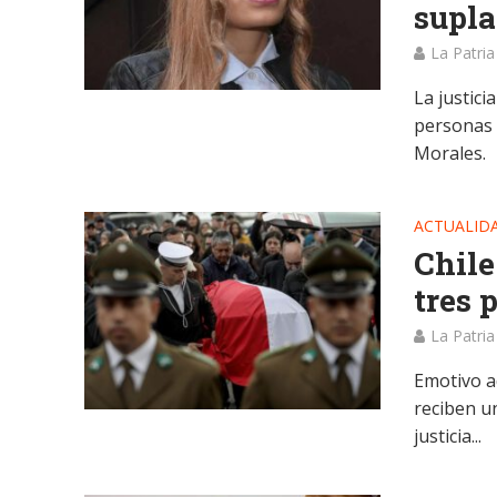
supla
La Patria
La justici
personas 
Morales.
ACTUALID
Chile
tres 
La Patria
Emotivo a
reciben u
justicia...