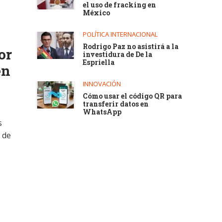
el uso de fracking en
México
POLÍTICA INTERNACIONAL
Rodrigo Paz no asistirá a la
or
investidura de De la
Espriella
en
INNOVACIÓN
Cómo usar el código QR para
transferir datos en
WhatsApp
s
 de