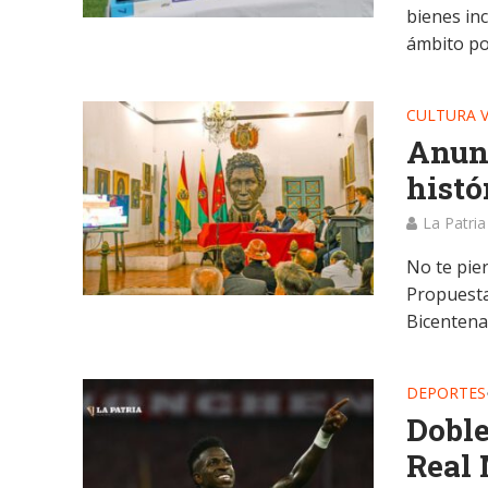
bienes in
ámbito polí
CULTURA V
Anunc
histó
La Patria
No te pier
Propuestas
Bicentena
DEPORTES
Doble
Real 