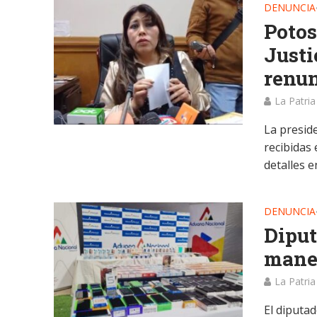
DENUNCIA
Potos
Justi
renun
La Patria
La presid
recibidas 
detalles e
DENUNCIA
Diput
manej
La Patria
El diputa