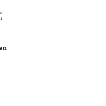
al
as
 en