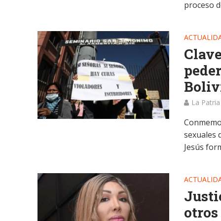
proceso de
ACTUALID
Clave
peder
Boliv
La Patria
Conmemor
sexuales 
Jesús form
ACTUALID
Justi
otros