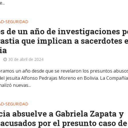
...
AD
SEGURIDAD
•
s de un año de investigaciones p
astia que implican a sacerdotes 
ia
30 de abril de 2024
amos un año desde que se revelaron los presuntos abuso
del jesuita Alfonso Pedrajas Moreno en Bolivia. La Compañía
alizó nuevas...
AD
SEGURIDAD
•
cia absuelve a Gabriela Zapata y
 acusados por el presunto caso de