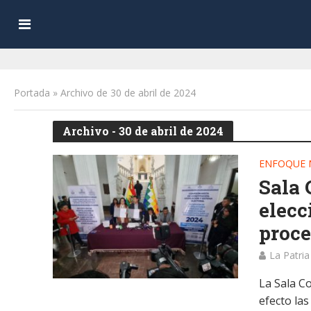
Portada
»
Archivo de 30 de abril de 2024
Archivo - 30 de abril de 2024
ENFOQUE 
Sala 
elecc
proce
La Patria
La Sala Co
efecto la