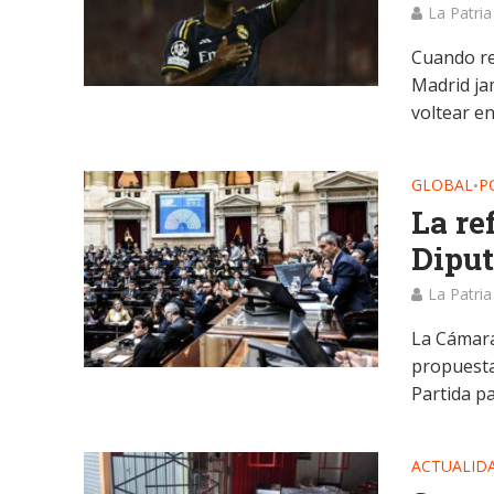
La Patria
Cuando re
Madrid ja
voltear en 
GLOBAL
P
•
La re
Diput
La Patria
La Cámara
propuesta 
Partida pa
ACTUALID