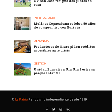
GV San José resigna dos puntos en
casa
INSTITUCIONES
Molinos Copacabana celebra 50 años
de compromiso con Bolivia
DENUNCIA
Productores de Oruro piden créditos
accesibles ante crisis
GESTIÓN
Unidad Educativa Uru Uru 2 estrena
parque infantil
©
La Patria
Periodismo independiente desde 1919