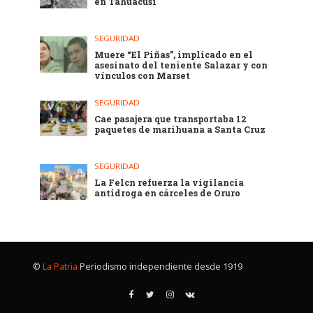
en Tahuacusi
SEGURIDAD
Muere “El Piñas”, implicado en el
asesinato del teniente Salazar y con
vínculos con Marset
SEGURIDAD
Cae pasajera que transportaba 12
paquetes de marihuana a Santa Cruz
SEGURIDAD
La Felcn refuerza la vigilancia
antidroga en cárceles de Oruro
©
La Patria
Periodismo independiente desde 1919