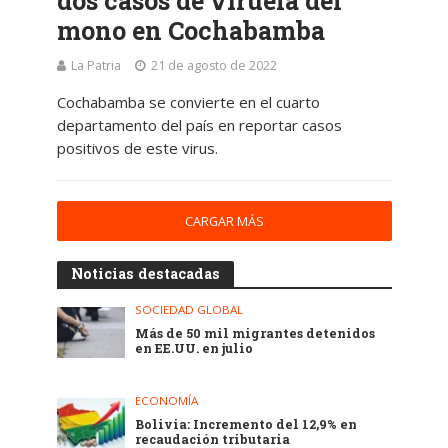
dos casos de viruela del
mono en Cochabamba
La Patria
21 de agosto de 2022
Cochabamba se convierte en el cuarto
departamento del país en reportar casos
positivos de este virus.
CARGAR MÁS
Noticias destacadas
SOCIEDAD GLOBAL
Más de 50 mil migrantes detenidos
en EE.UU. en julio
ECONOMÍA
Bolivia: Incremento del 12,9% en
recaudación tributaria