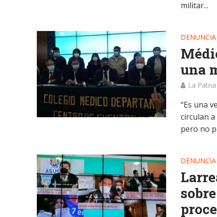
militar...
DENUNCIA
Médic
una m
La Patria
“Es una v
circulan a
pero no pa
DENUNCIA
Larre
sobre
proce