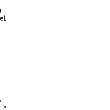
a
el
l
a
asión