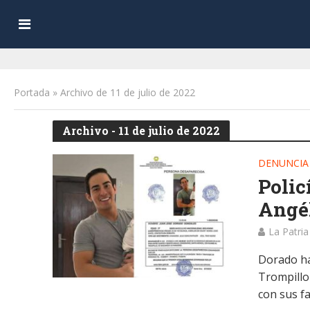
Portada
»
Archivo de 11 de julio de 2022
Archivo - 11 de julio de 2022
DENUNCIA
Polic
Angél
La Patria
Dorado ha
Trompillo 
con sus fa