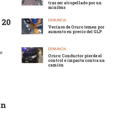
tras ser atropellado por un
minibús
 20
DENUNCIA
Vecinos de Oruro temen por
aumento en precio del GLP
DENUNCIA
de
Oruro: Conductor pierde el
control e impacta contra un
camión
an