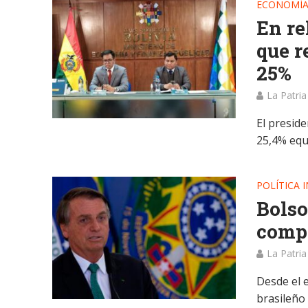
ECONOMÍ
En re
que r
25%
La Patria
El preside
25,4% equi
POLÍTICA 
Bolso
compr
La Patria
Desde el e
brasileño 