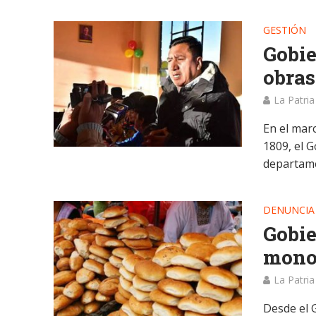
GESTIÓN
Gobie
obras
La Patria
En el marc
1809, el G
departame
DENUNCIA
Gobie
monop
La Patria
Desde el 