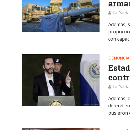
armam
La Patria
Además, s
proporcio
con capaci
DENUNCIA
Estad
contr
La Patria
Además, e
defendier
pusieron 