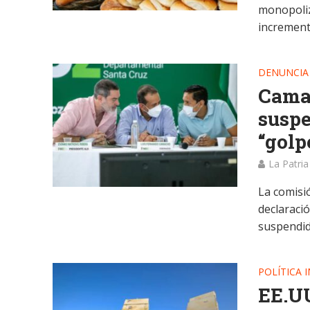
monopoliz
incremento
DENUNCIA
Camac
suspe
“golp
La Patria
La comisió
declaraci
suspendida
POLÍTICA 
EE.UU