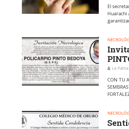
El secreta
Huarachi 
garantizad
NECROLÓG
Invit
PINTO
La Patria
CON TU A
SEMBRAS
FORTALEZ
NECROLÓG
Sent