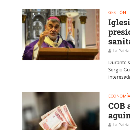
GESTIÓN
Igles
pres
sanit
La Patria
Durante s
Sergio Gua
interesada
ECONOMÍ
COB a
aguin
La Patria