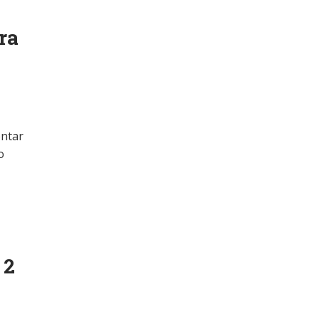
ra
ontar
o
 2