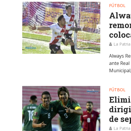
FÚTBOL
Alway
remon
coloc
La Patria
Always Re
ante Real
Municipal, 
FÚTBOL
Elimi
dirig
de se
La Patria