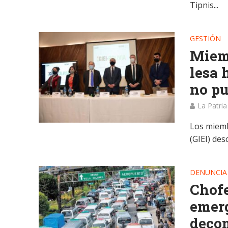
Tipnis...
GESTIÓN
Miemb
lesa 
no pu
La Patria
Los miemb
(GIEI) de
DENUNCIA
Chofe
emerg
decom