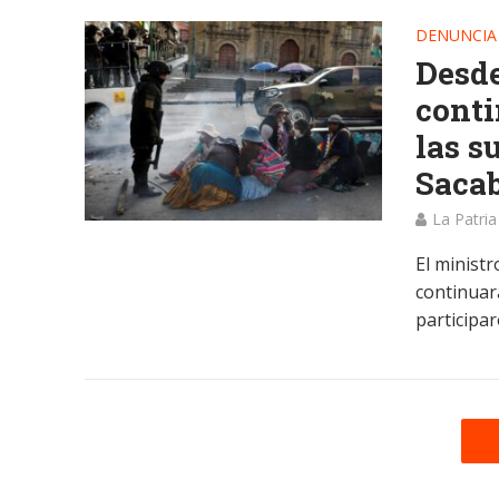
DENUNCIA
Desde
conti
las s
Saca
La Patria
El minist
continuará
participar