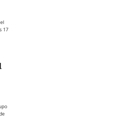
el
s 17
l
rupo
 de