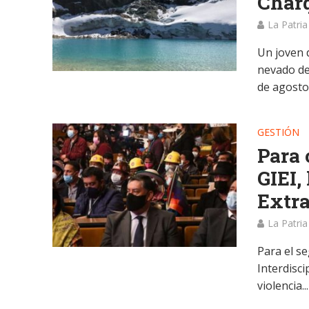
Charq
La Patria
Un joven d
nevado de
de agosto e
GESTIÓN
Para 
GIEI,
Extra
La Patria
Para el s
Interdisci
violencia...