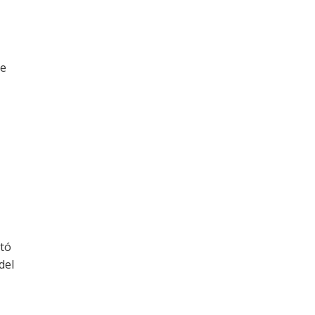
de
a
rtó
del