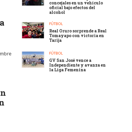
concejales en un vehículo
oficial bajo efectos del
alcohol
oa
FÚTBOL
Real Oruro sorprende a Real
Tomayapo con victoria en
Tarija
nombre
FÚTBOL
GV San José vence a
Independiente y avanza en
la Liga Femenina
ón
en