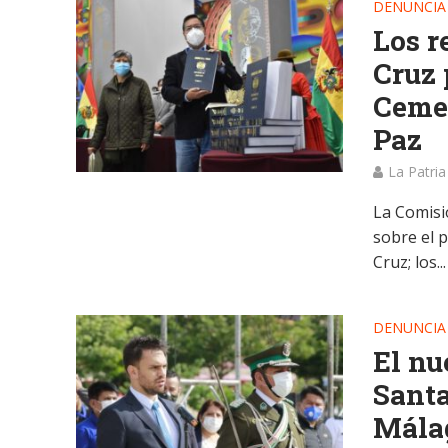
DENUNCIA
Los r
Cruz 
Cemen
Paz
La Patria
La Comisi
sobre el p
Cruz; los...
DENUNCIA
El nu
Santa
Mála