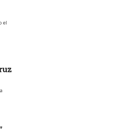
 el
ruz
ta
”