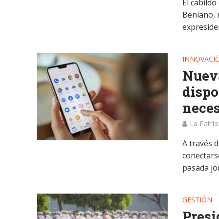
El cabild
Beniano, r
expresiden
INNOVACI
Nueva
dispo
neces
La Patria
A través d
conectarse
pasada jor
GESTIÓN
Presi