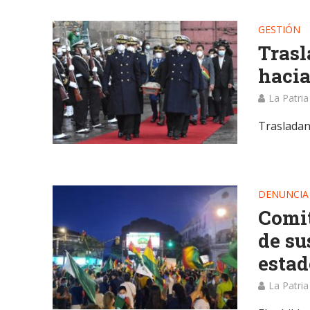
GESTIÓN
Trasl
hacia
La Patria
Trasladan
DENUNCIA
Comit
de su
estad
La Patria