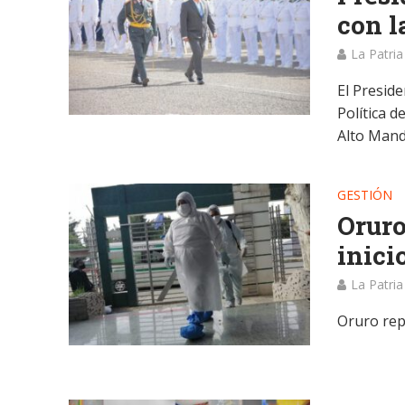
con l
La Patria
El Preside
Política d
Alto Mando
GESTIÓN
Oruro
inici
La Patria
Oruro rep