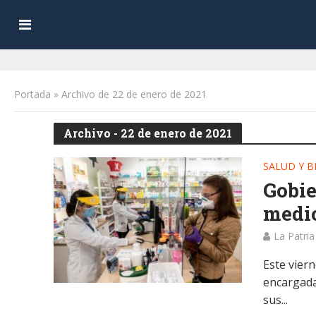
Portada
»
Archivo de 22 de enero de 2021
Archivo - 22 de enero de 2021
SALUD Y B
Gobie
medic
La Patria
Este viern
encargada
sus...