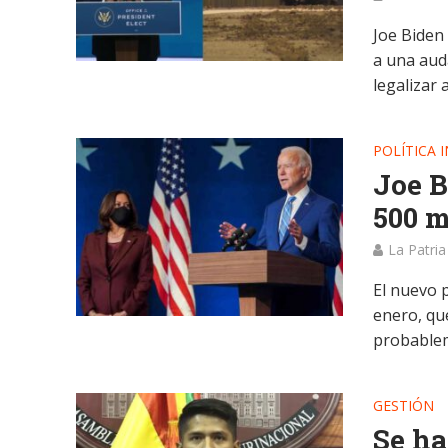
Joe Biden 
a una aud
legalizar a 
POLÍTICA 
Joe B
500 m
La Patria
El nuevo p
enero, qu
probablem
GESTIÓN
Se ha