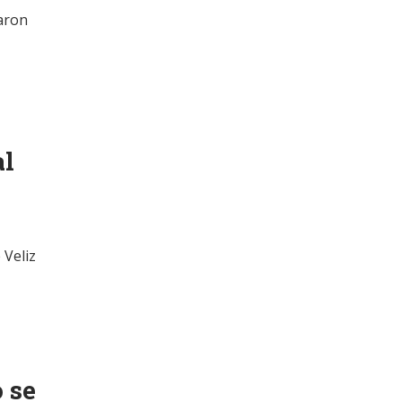
raron
al
 Veliz
 se