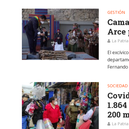
GESTIÓN
Camac
Arce 
La Patria
El excívic
departame
Fernando 
SOCIEDAD
Covid
1.864
200 m
La Patria