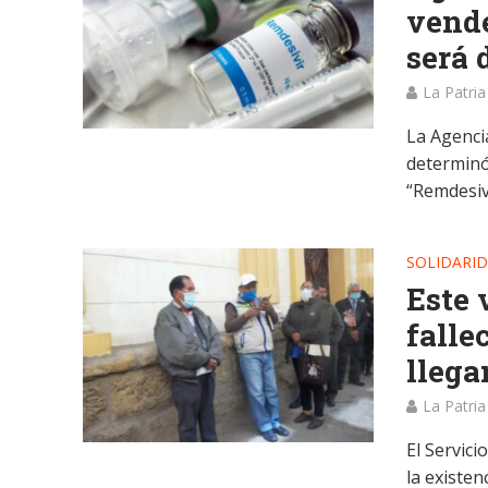
vende
será 
La Patria
La Agenci
determinó
“Remdesivi
SOLIDARI
Este 
falle
llega
La Patria
El Servic
la existen