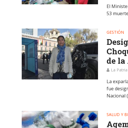
El Ministe
53 muerte
GESTIÓN
Desig
Choqu
de la
La Patria
La exparl
fue desig
Nacional (
SALUD Y B
Ageme