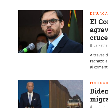
DENUNCIA
El Co
agrav
cruc
La Patria
A través 
rechazo a
al comenta
POLÍTICA 
Biden
migra
La Patria