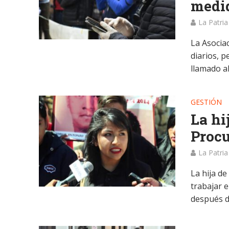
medid
La Patria
La Asocia
diarios, p
llamado al.
GESTIÓN
La hi
Procu
La Patria
La hija d
trabajar e
después de