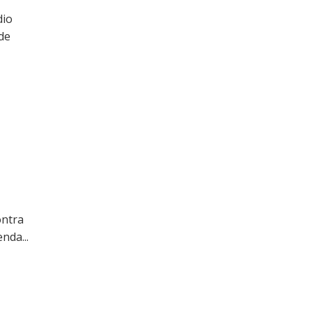
dio
de
ontra
nda...