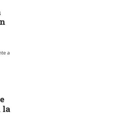
a
en
nte a
de
 la