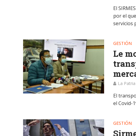
El SIRMES
por el qu
servicios p
GESTIÓN
Le mo
trans
merc
La Patria
El transp
el Covid-1
GESTIÓN
Sirme