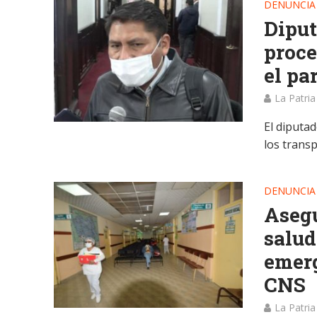
DENUNCIA
Diput
proce
el pa
La Patria
El diputad
los trans
DENUNCIA
Asegu
salud
emerg
CNS
La Patria