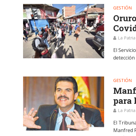
GESTIÓN
Oruro
Covi
La Patria
El Servic
detección
GESTIÓN
Manfr
para 
La Patria
El Tribun
Manfred R