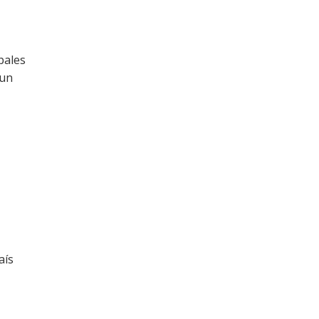
pales
 un
aís