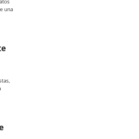
datos
te una
te
stas,
a
e