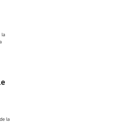
 la
a
de
de la