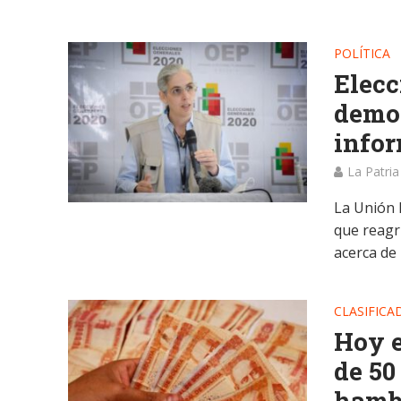
POLÍTICA
Elecc
democ
infor
La Patria
La Unión 
que reagr
acerca de l
CLASIFICA
Hoy e
de 50
hamb