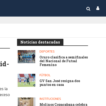
Noticias destacadas
DEPORTES
Oruro clasifica a semifinales
del Nacional de Futsal
id-
Femenino
FÚTBOL
GV San José resigna dos
puntos en casa
es la
deceso
INSTITUCIONES
Molinos Copacabana celebra