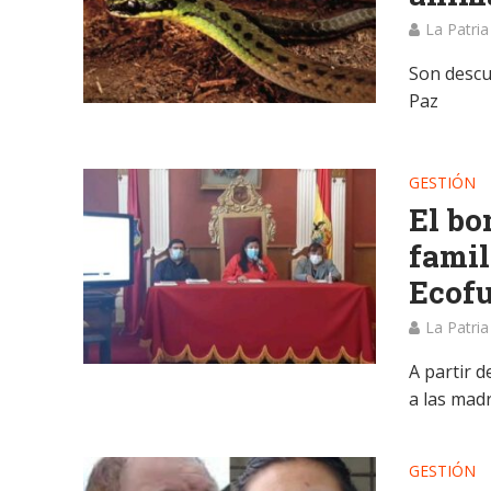
La Patria
Son descu
Paz
GESTIÓN
El bo
famil
Ecofu
La Patria
A partir 
a las mad
GESTIÓN