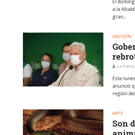
El doming
a la Alca
gran...
GESTIÓN
Gober
rebro
La Patria
Este lune
anunció q
región del 
ARTE
Son d
anima