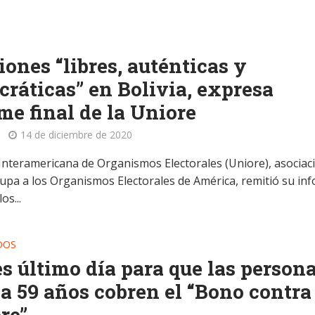
iones “libres, auténticas y
ráticas” en Bolivia, expresa
me final de la Uniore
14 de diciembre de 2020
Interamericana de Organismos Electorales (Uniore), asociac
upa a los Organismos Electorales de América, remitió su in
os...
DOS
s último día para que las person
 a 59 años cobren el “Bono contra
re”