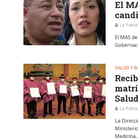
El MA
candi
La Patria
El MAS de
Gobernaci
SALUD Y B
Recib
matrí
Salu
La Patria
La Direcci
Ministerio
Medicina..