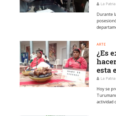
La Patria
Durante l
posesionó
departame
ARTE
¿Es e
hacer
esta 
La Patria
Hoy se pr
Turumanc
actividad 