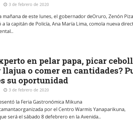
3 de febrero de 2020
a mañana de este lunes, el gobernador deOruro, Zenón Piza
 a la capitán de Policía, Ana María Lima, comola nueva direc
ntal...
xperto en pelar papa, picar ceboll
 llajua o comer en cantidades? P
es su oportunidad
3 de febrero de 2020
esentó la Feria Gastronómica Mikuna
amantaorganizada por el Centro Warmis Yanaparikuna,
que será el sábado 8 defebrero en la Avenida...