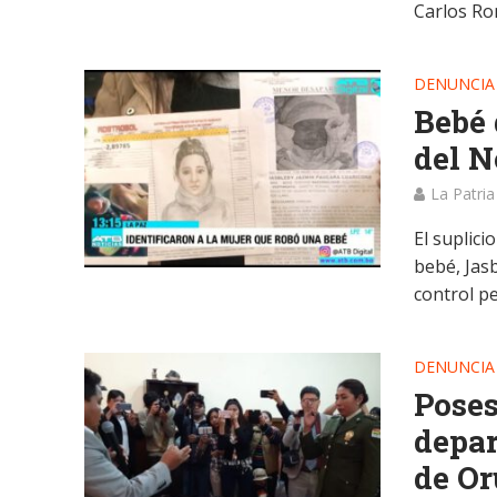
Carlos Ro
DENUNCIA
Bebé 
del N
La Patria
El suplici
bebé, Jas
control ped
DENUNCIA
Poses
depar
de Or