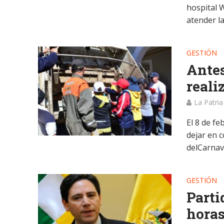
hospital 
atender la 
GESTIÓN
Antes
reali
La Patria
El 8 de f
dejar en 
delCarnav
GESTIÓN
Parti
horas