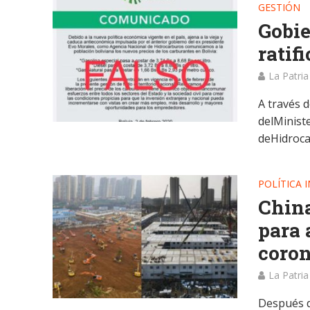
GESTIÓN
Gobie
ratif
La Patria
A través d
delMinist
deHidroca
POLÍTICA 
China
para 
coro
La Patria
Después d