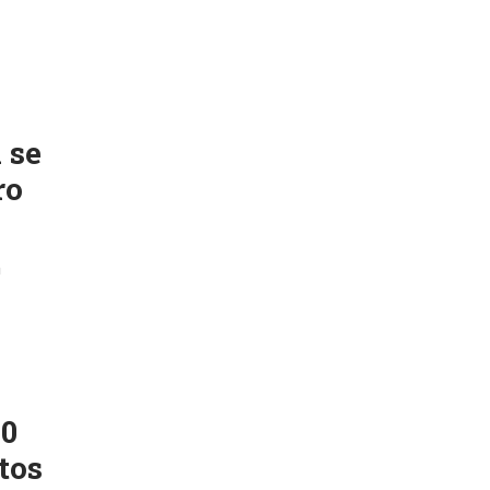
 se
ro
a
30
tos