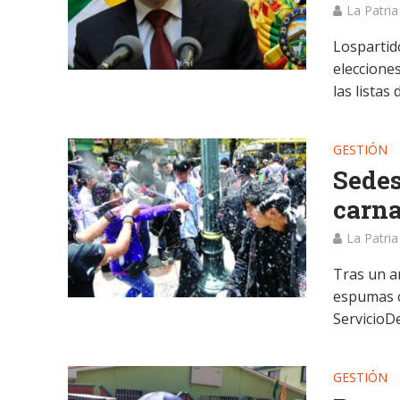
La Patria
Lospartid
eleccione
las listas d
GESTIÓN
Sedes
carna
La Patria
Tras un a
espumas c
ServicioD
GESTIÓN