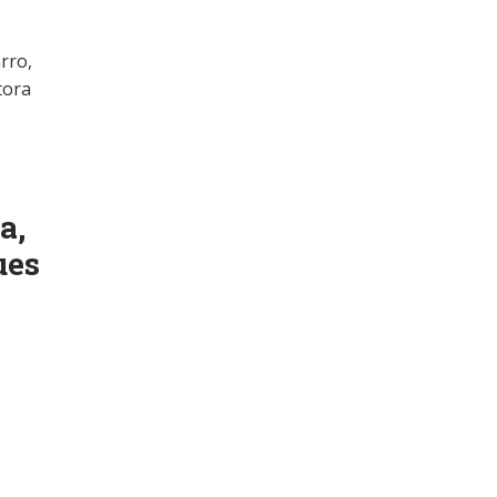
rro,
tora
a,
ues