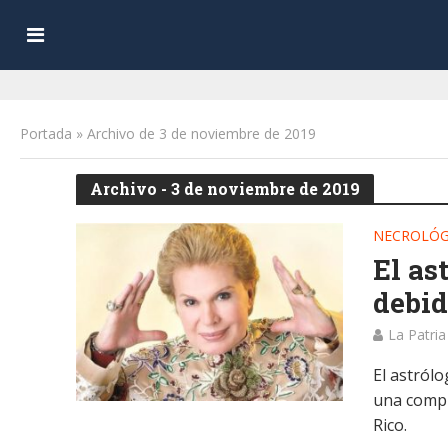
Portada
»
Archivo de 3 de noviembre de 2019
Archivo - 3 de noviembre de 2019
NECROLÓG
El as
debid
La Patria
El astrólo
una compl
Rico.