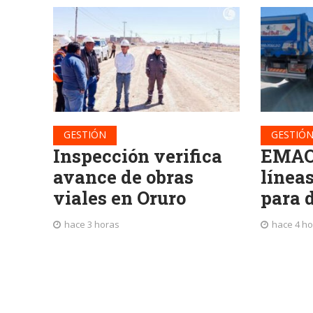
GESTIÓN
GESTIÓ
Inspección verifica
EMAO 
avance de obras
líneas
viales en Oruro
para 
hace 3 horas
hace 4 h