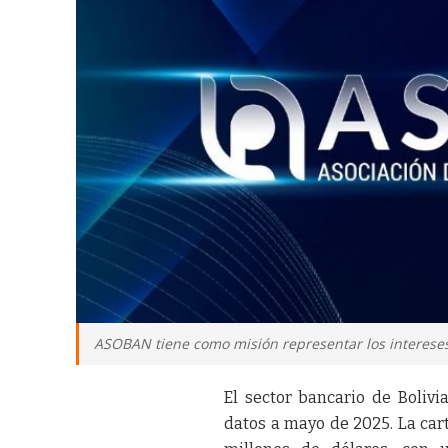
ASOBAN tiene como misión representar los interese
El sector bancario de Boliv
datos a mayo de 2025. La cart