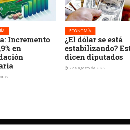
ÍA
ECONOMÍA
ia: Incremento
¿El dólar se está
,9% en
estabilizando? Es
dación
dicen diputados
aria
7 de agosto de 2026
horas