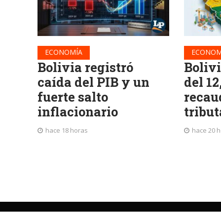
ECONOMÍA
ECONOM
Bolivia registró
Boliv
caída del PIB y un
del 12
fuerte salto
recau
inflacionario
tribut
hace 18 horas
hace 20 
©
La Patria
Periodismo independiente desde 1919