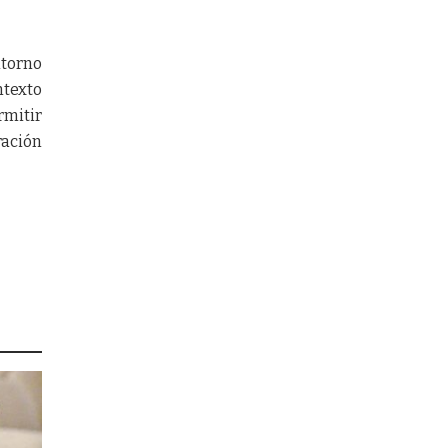
ntorno
ntexto
rmitir
ración