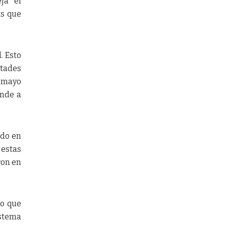
eja el
as que
. Esto
tades
A mayo
onde a
ado en
 estas
ron en
lo que
istema