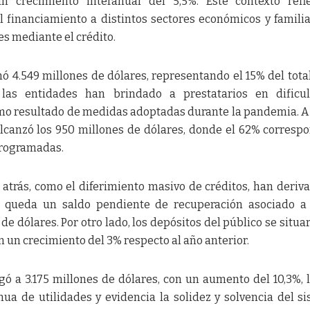
n crecimiento interanual del 5,5%. Este contexto refl
 financiamiento a distintos sectores económicos y famili
 mediante el crédito.
 4.549 millones de dólares, representando el 15% del total
las entidades han brindado a prestatarios en dificul
omo resultado de medidas adoptadas durante la pandemia. 
alcanzó los 950 millones de dólares, donde el 62% corresp
programadas.
atrás, como el diferimiento masivo de créditos, han deriv
n queda un saldo pendiente de recuperación asociado a
e dólares. Por otro lado, los depósitos del público se situa
n un crecimiento del 3% respecto al año anterior.
gó a 3.175 millones de dólares, con un aumento del 10,3%, 
nua de utilidades y evidencia la solidez y solvencia del s