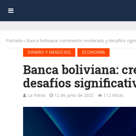
Portada
»
Banca boliviana: crecimiento moderado y desafíos signi
•
DINERO Y NEGOCIOS
ECONOMÍA
Banca boliviana: c
desafíos significat
La Patria
12 de junio de 2025
112 Vistas