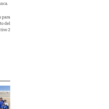
anca.
s para
to del
tivo 2