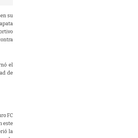
 en su
lapata
ortivo
contra
rnó el
dad de
uro FC
n este
rió la