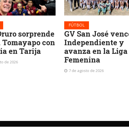
FÚTBOL
Oruro sorprende
GV San José venc
l Tomayapo con
Independiente y
ia en Tarija
avanza en la Liga
Femenina
to de 2026
7 de agosto de 2026