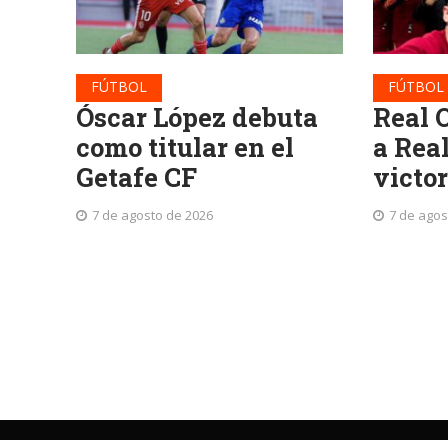
FÚTBOL
FÚTBOL
Óscar López debuta
Real 
como titular en el
a Rea
Getafe CF
victor
7 de agosto de 2026
7 de agos
©
La Patria
Periodismo independiente desde 1919