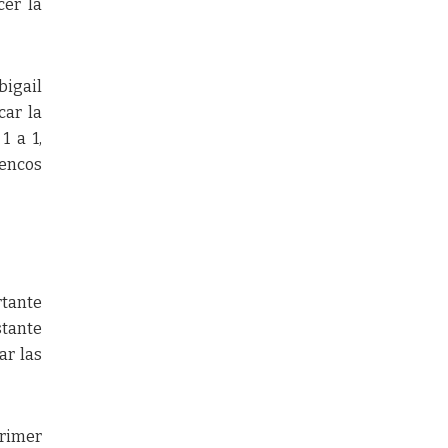
cer la
bigail
car la
1 a 1,
encos
rtante
stante
ar las
primer