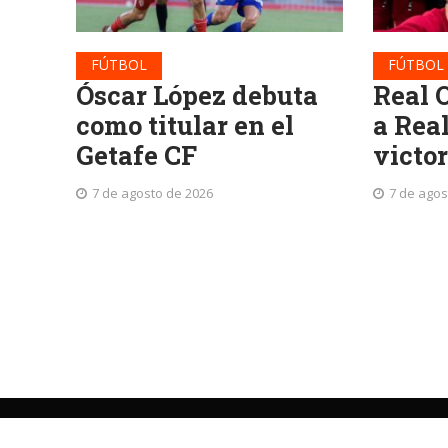
FÚTBOL
FÚTBOL
Óscar López debuta
Real 
como titular en el
a Rea
Getafe CF
victor
7 de agosto de 2026
7 de agos
©
La Patria
Periodismo independiente desde 1919