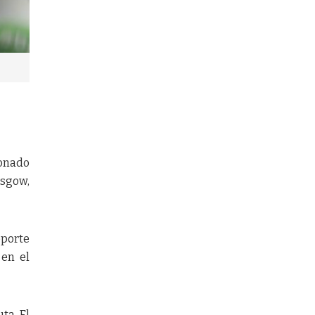
ionado
asgow,
eporte
 en el
ta. El