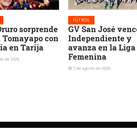
FÚTBOL
Oruro sorprende
GV San José venc
l Tomayapo con
Independiente y
ia en Tarija
avanza en la Liga
Femenina
to de 2026
7 de agosto de 2026