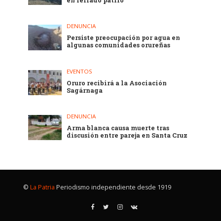
en feriado patrio
DENUNCIA
Persiste preocupación por agua en
algunas comunidades orureñas
EVENTOS
Oruro recibirá a la Asociación
Sagárnaga
DENUNCIA
Arma blanca causa muerte tras
discusión entre pareja en Santa Cruz
©
La Patria
Periodismo independiente desde 1919